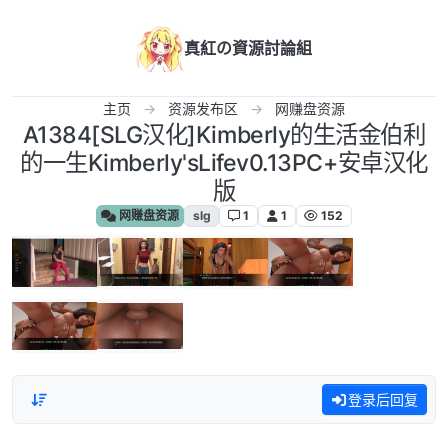
跳转至内容
真紅の資源討論組
主页
资源发布区
网赚盘资源
A1384[SLG汉化]Kimberly的生活金伯利
的一生Kimberly'sLifev0.13PC+安卓汉化
版
网赚盘资源
slg
1
1
152
登录后回复