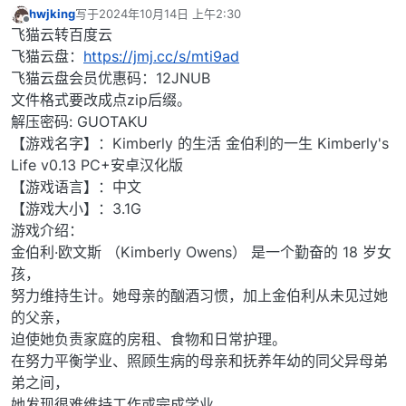
hwjking
写于
2024年10月14日 上午2:30
最后由 编辑
离线
飞猫云转百度云
飞猫云盘：
https://jmj.cc/s/mti9ad
飞猫云盘会员优惠码：12JNUB
文件格式要改成点zip后缀。
解压密码: GUOTAKU
【游戏名字】：Kimberly 的生活 金伯利的一生 Kimberly's
Life v0.13 PC+安卓汉化版
【游戏语言】：中文
【游戏大小】：3.1G
游戏介绍：
金伯利·欧文斯 （Kimberly Owens） 是一个勤奋的 18 岁女
孩，
努力维持生计。她母亲的酗酒习惯，加上金伯利从未见过她
的父亲，
迫使她负责家庭的房租、食物和日常护理。
在努力平衡学业、照顾生病的母亲和抚养年幼的同父异母弟
弟之间，
她发现很难维持工作或完成学业。