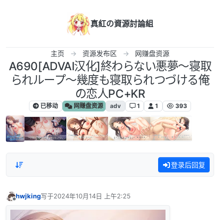
跳转至内容
真紅の資源討論組
主页
资源发布区
网赚盘资源
A690[ADVAI汉化]終わらない悪夢～寝取
られループ～幾度も寝取られつづける俺
の恋人PC+KR
已移动
网赚盘资源
adv
1
1
393
登录后回复
hwjking
写于
2024年10月14日 上午2:25
最后由 编辑
离线