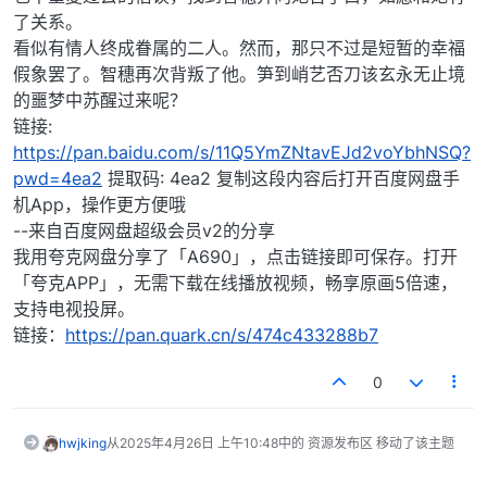
了关系。
看似有情人终成眷属的二人。然而，那只不过是短暂的幸福
假象罢了。智穗再次背叛了他。笋到峭艺否刀该玄永无止境
的噩梦中苏醒过来呢？
链接:
https://pan.baidu.com/s/11Q5YmZNtavEJd2voYbhNSQ?
pwd=4ea2
提取码: 4ea2 复制这段内容后打开百度网盘手
机App，操作更方便哦
--来自百度网盘超级会员v2的分享
我用夸克网盘分享了「A690」，点击链接即可保存。打开
「夸克APP」，无需下载在线播放视频，畅享原画5倍速，
支持电视投屏。
链接：
https://pan.quark.cn/s/474c433288b7
0
hwjking
从
2025年4月26日 上午10:48
中的 资源发布区 移动了该主题