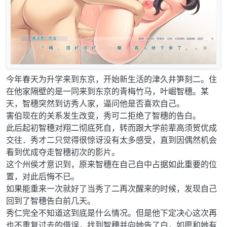
今年春天为升学来到东京，开始新生活的津久井笋刻二。住
在他家隔壁的是一同来到东京的青梅竹马，叶崛智穗。某
天，智穗突然到访秀人家，逼问他是否喜欢自己。
害伯现在的关系发生改变，秀可二拒绝了智穗的告白。
此后起初智穗对翔二彻底死自，转而跟大学前辈高须贺优成
交往．秀才二只觉得很惊讶没有太多感受，直到因偶然机会
看到优成夺走智穗初次的影片。
这个州侯才意识到，原来智穗在自己自中占据如此重要的位
置，对此后悔不已。
如果能重来一次就好了当秀了二再次醒来的时候，发现自己
回到了智穗告白前几天。
秀仁完全不知道这到底是什么情况。但是他下定决心这次再
也不重复过去的借误，找到智穗并向她告了白，如愿和她有