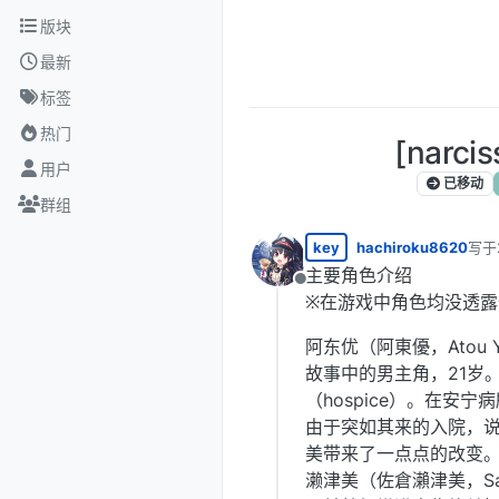
跳转至内容
版块
最新
标签
热门
[nar
用户
已移动
群组
key
hachiroku8620
写于
最后
主要角色介绍
离线
※在游戏中角色均没透
阿东优（阿東優，Atou 
故事中的男主角，21岁
（hospice）。在
由于突如其来的入院，
美带来了一点点的改变
濑津美（佐倉瀨津美，Sak