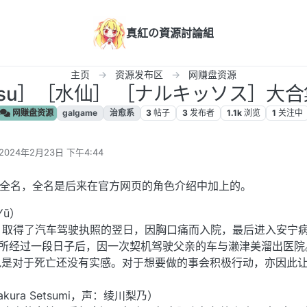
真紅の資源討論組
主页
资源发布区
网赚盘资源
cissu］［水仙］ ［ナルキッソス］大
网赚盘资源
galgame
治愈系
3
帖子
3
发布者
1.1k
浏览
1
关注中
2024年2月23日 下午4:44
由 编辑
露全名，全名是后来在官方网页的角色介绍中加上的。
Yū）
。取得了汽车驾驶执照的翌日，因胸口痛而入院，最后进入安宁
安宁病所经过一段日子后，因一次契机驾驶父亲的车与濑津美溜出医院
说是对于死亡还没有实感。对于想要做的事会积极行动，亦因此
。
ura Setsumi，声：绫川梨乃）