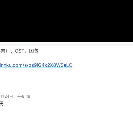
肉），OST，图包
shinnku.com/s/qs9iG4k2X8WSeLC
2月24日 下午8:48
厌