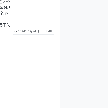
主人公
著讨厌
小的心
漠不关
2024年2月24日 下午8:48
、