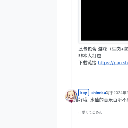
此包包含 游戏（生肉+熟
非本人打包
下载链接
https://pan.
key
shinnku
写于
2024年
最后由 编辑
好哦, 水仙的音乐百听不
离线
可愛くてごめん