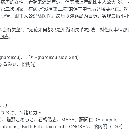
病房的女性，看起来还是年少，但实际上年纪比主人公大1岁。
第二次回家，在病所“没有第三次”的谣言中代表著将要死亡。抱
的心情，跟主人公逃离医院。最后以淡路岛为目标，实现最后小
不会有失望”、“无论如何都只是渐渐消失”的想法，对任何事情都
作回应。
cissu)、ごとP(narcissu side 2nd)
ゃるみぃ、松树光
一
オルナ
ノユメギ、神緒ヒカト
nion)、猫野こめっと、石桥弘史、MASA、藤间仁（Elements
eufonius、Birth Entertainment、ONOKEN、馆内明（TGZ）