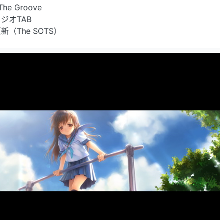
The Groove
ジオTAB
（The SOTS）