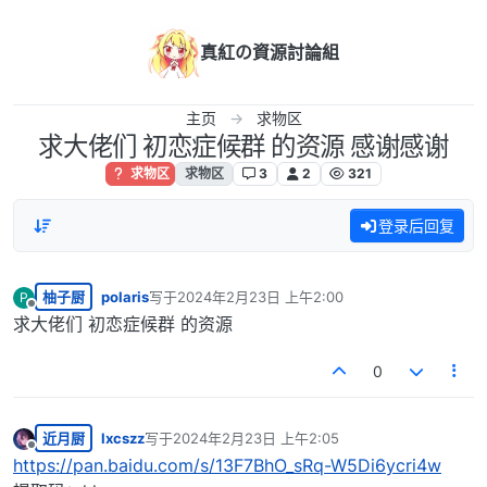
跳转至内容
真紅の資源討論組
主页
求物区
求大佬们 初恋症候群 的资源 感谢感谢
求物区
求物区
3
2
321
登录后回复
柚子厨
polaris
写于
2024年2月23日 上午2:00
P
最后由 编辑
离线
求大佬们 初恋症候群 的资源
0
近月厨
lxcszz
写于
2024年2月23日 上午2:05
最后由 编辑
离线
https://pan.baidu.com/s/13F7BhO_sRq-W5Di6ycri4w