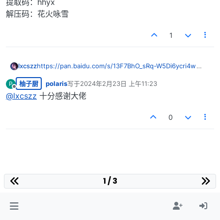
提取码：hhyx
解压码：花火咏雪
1
lxcszz
https://pan.baidu.com/s/13F7BhO_sRq-W5Di6ycri4w
提取码：hhyx
柚子厨
polaris
写于
2024年2月23日 上午11:23
P
解压码：花火咏雪
最后由 编辑
离线
@
lxcszz
十分感谢大佬
0
1 / 3