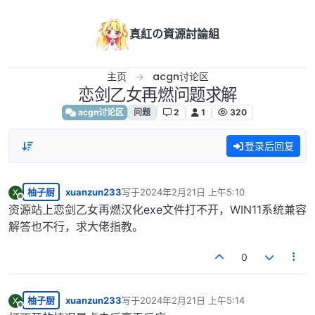
跳转至内容
真紅の資源討論組
主页
acgn讨论区
恋剑乙女再燃问题求解
acgn讨论区
问题
2
1
320
登录后回复
柚子厨
xuanzun233
写于
2024年2月21日 上午5:10
X
最后由 编辑
离线
资源站上恋剑乙女再燃汉化exe文件打不开，WIN11系统兼容
解答也不行，求大佬指教。
0
柚子厨
xuanzun233
写于
2024年2月21日 上午5:14
X
最后由 编辑
离线