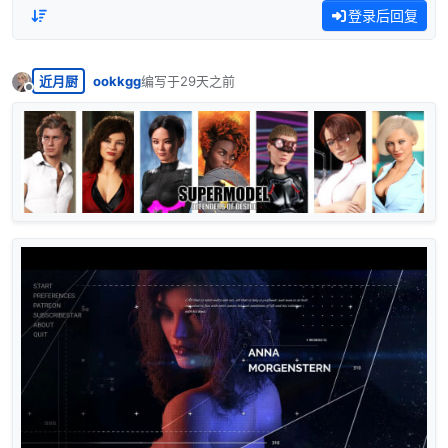
登录后回复
近月厨
ookkgg
编写于
29天之前
最后由 编辑
离线