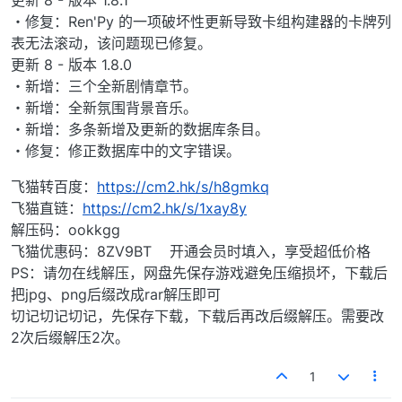
・修复：Ren'Py 的一项破坏性更新导致卡组构建器的卡牌列
表无法滚动，该问题现已修复。
更新 8 - 版本 1.8.0
・新增：三个全新剧情章节。
・新增：全新氛围背景音乐。
・新增：多条新增及更新的数据库条目。
・修复：修正数据库中的文字错误。
飞猫转百度：
https://cm2.hk/s/h8gmkq
飞猫直链：
https://cm2.hk/s/1xay8y
解压码：ookkgg
飞猫优惠码：8ZV9BT 开通会员时填入，享受超低价格
PS：请勿在线解压，网盘先保存游戏避免压缩损坏，下载后
把jpg、png后缀改成rar解压即可
切记切记切记，先保存下载，下载后再改后缀解压。需要改
2次后缀解压2次。
1