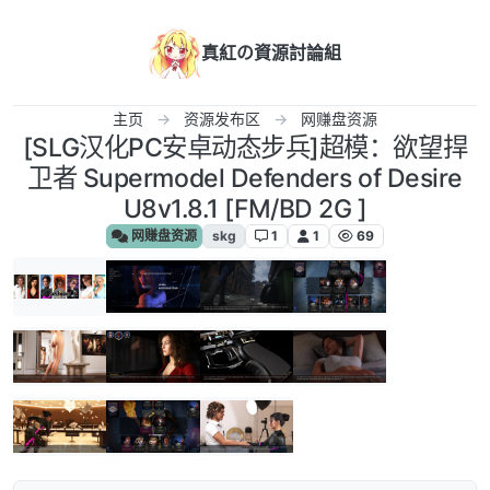
跳转至内容
真紅の資源討論組
主页
资源发布区
网赚盘资源
[SLG汉化PC安卓动态步兵]超模：欲望捍
卫者 Supermodel Defenders of Desire
U8v1.8.1 [FM/BD 2G ]
网赚盘资源
skg
1
1
69