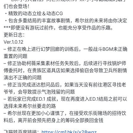
们也会登场！
・精致的动态立绘＆动态CG
・包含多重结局的丰富故事剧情，希尔丝的未来将由你决定
***即便没有游玩过前作，也能充分享受作品的乐趣。
更新日志：
Ver.1.0.12
– 修正在晚上进行幻梦回廊的训练后，一般战斗BGM未正确
重置的问题
– 修正协助柯薇采集素材任务失败后，后续进行寻找锅炉师
傅委托时，在贵族区道具店如果选择偷窃会导致卫兵所剧情
演出不正确的问题
– 修正当完成送达慰问品后，如果当天没有前往港区寻找老
爷爷，会导致提示气泡残留的问题
– 若玩家已完成ED.1 成就，现在再度进入ED.1结局之前可以
选择未来希尔丝要走的路
– 希尔丝现在更加小心谨慎了，在接受欢乐街赌场的招待饮
料后，离开前会预先把身上的筹码全部换回金钱
飞猫转百度链接：
https://cm1.hk/s/x28wqz