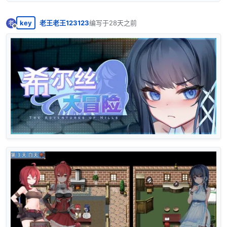
key
老王老王123123
编写于
28天之前
老
最后由 编辑
离线