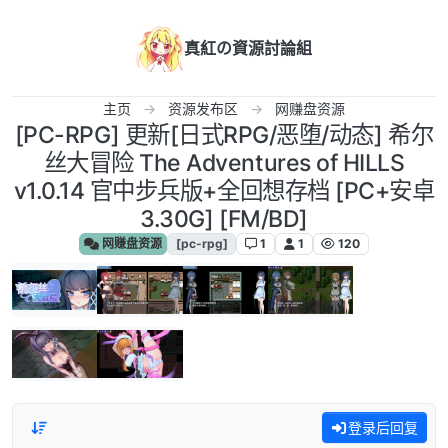
跳转至内容
真紅の資源討論組
主页
资源发布区
网赚盘资源
[PC-RPG] 更新[日式RPG/恶堕/动态] 希尔
丝大冒险 The Adventures of HILLS
v1.0.14 官中步兵版+全回想存档 [PC+安卓
3.30G] [FM/BD]
网赚盘资源
[pc-rpg]
1
1
120
登录后回复