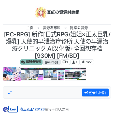
跳转至内容
真紅の資源討論組
主页
资源发布区
网赚盘资源
[PC-RPG] 新作[日式RPG/姐姐×正太巨乳/
爆乳] 天使的早泄治疗诊所 天使の早漏治
療クリニック AI汉化版+全回想存档
[930M] [FM/BD]
网赚盘资源
[pc-rpg]
1
1
127
登录后回复
key
老王老王123123
编写于
28天之前
老
最后由 编辑
离线