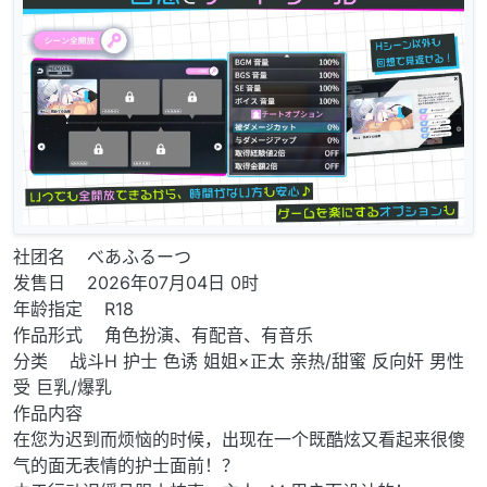
社团名 べあふるーつ
发售日 2026年07月04日 0时
年龄指定 R18
作品形式 角色扮演、有配音、有音乐
分类 战斗H 护士 色诱 姐姐×正太 亲热/甜蜜 反向奸 男性
受 巨乳/爆乳
作品内容
在您为迟到而烦恼的时候，出现在一个既酷炫又看起来很傻
气的面无表情的护士面前！？