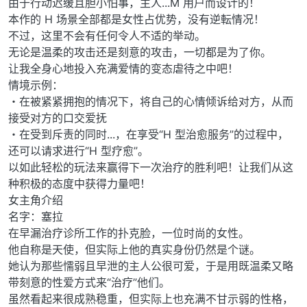
由于行动迟缓且胆小怕事，主人...M 用户而设计的！
本作的 H 场景全部都是女性占优势，没有逆転情况！
不过，这里不会有任何令人不适的举动。
无论是温柔的攻击还是刻意的攻击，一切都是为了你。
让我全身心地投入充满爱情的变态虐待之中吧！
情境示例：
・在被紧紧拥抱的情况下，将自己的心情倾诉给对方，从而
接受对方的口交爱抚
・在受到斥责的同时...，在享受“H 型治愈服务”的过程中，
还可以请求进行“H 型疗愈”。
以如此轻松的玩法来赢得下一次治疗的胜利吧！让我们从这
种积极的态度中获得力量吧！
女主角介绍
名字：塞拉
在早漏治疗诊所工作的扑克脸，一位时尚的女性。
他自称是天使，但实际上他的真实身份仍然是个谜。
她认为那些懦弱且早泄的主人公很可爱，于是用既温柔又略
带刻意的性爱方式来“治疗”他们。
虽然看起来很成熟稳重，但实际上也充满不甘示弱的性格，