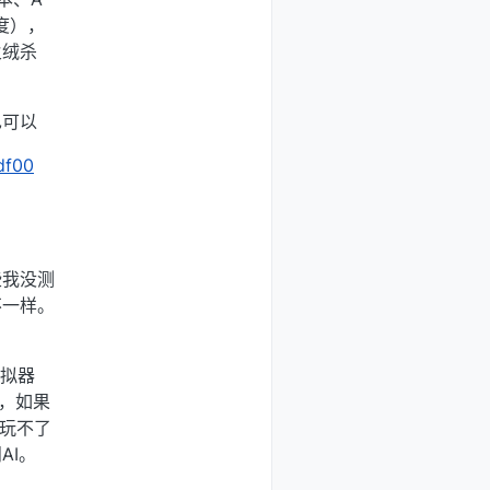
百度），
火绒杀
也可以
df00
些我没测
不一样。
模拟器
K，如果
器玩不了
AI。