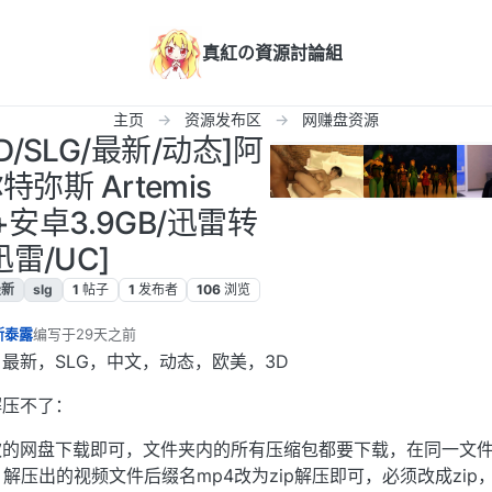
真紅の資源討論組
主页
资源发布区
网赚盘资源
D/SLG/最新/动态]阿
弥斯 Artemis
GB+安卓3.9GB/迅雷转
迅雷/UC]
最新
slg
1
帖子
1
发布者
106
浏览
斯泰露
编写于
29天之前
最后由 编辑
最新，SLG，中文，动态，欧美，3D
解压不了：
欢的网盘下载即可，文件夹内的所有压缩包都要下载，在同一文
件，解压出的视频文件后缀名mp4改为zip解压即可，必须改成zip