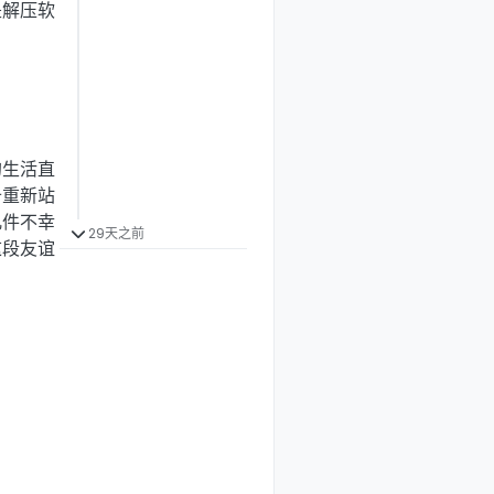
是解压软
的生活直
备重新站
几件不幸
29天之前
这段友谊