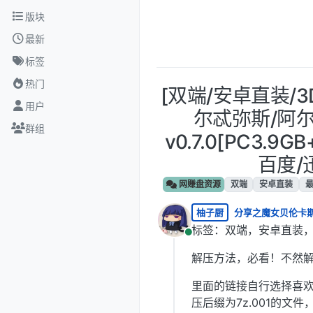
跳转至内容
版块
最新
标签
热门
[双端/安卓直装/3
用户
尔忒弥斯/阿尔特
群组
v0.7.0[PC3.9
百度/
网赚盘资源
双端
安卓直装
柚子厨
分享之魔女贝伦卡
标签：双端，安卓直装，
在线
解压方法，必看！不然
里面的链接自行选择喜
压后缀为7z.001的文