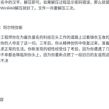
缀名中的汉字，解压即可。如果解压过程显示密码错误，那么就
WinRAR解压就好了。文件一共要解压三次。
名：阿尔特弥斯
件工程师你在为最负盛名的科技巨头工作的道路上过着锦衣玉食
叛你的人夺走了这一切。三年后，你从精神创伤中恢复过来，准
追求正常的生活。你新发现的韧性经受住了考验，因为你遭遇了
的不幸都会降临到你头上，因为你重新点燃了一段旧日的友谊而
豫不决
内容