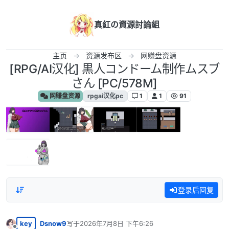
跳转至内容
真紅の資源討論組
主页
资源发布区
网赚盘资源
[RPG/AI汉化] 黒人コンドーム制作ムスブ
さん [PC/578M]
网赚盘资源
rpgai汉化pc
1
1
91
登录后回复
key
Dsnow9
写于
2026年7月8日 下午6:26
最后由 编辑