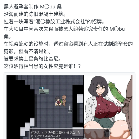
黑人避孕套制作 M〇bu 桑
沿海而建的陈旧混凝土建筑。
挂着一块写着“湘〇橡胶工业株式会社”的招牌。
在大项目中因某次失误而被黑人鲍勃追究责任的 M〇bu
桑。
在视察鲍勃的设施时，透过窗帘看到有人正在试制避孕套的
剪影，但看不清是谁。
被要求换上星条旗比基尼。
这位晒得相当黑的女性究竟是谁！？