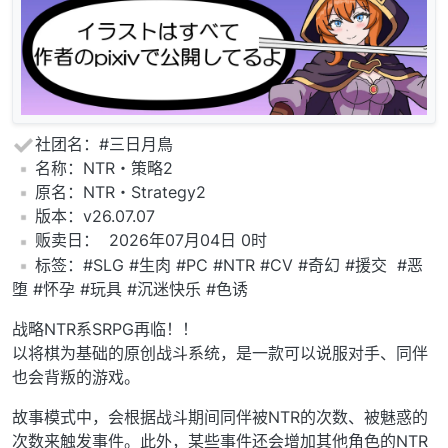
社团名：#三日月鳥
️名称：NTR・策略2
️原名：NTR・Strategy2
️版本：v26.07.07
️贩卖日： 2026年07月04日 0时
️标签：#SLG #生肉 #PC #NTR #CV #奇幻 #援交 #恶
堕 #怀孕 #玩具 #沉迷快乐 #色诱
战略NTR系SRPG再临！！
以将棋为基础的原创战斗系统，是一款可以说服对手、同伴
也会背叛的游戏。
故事模式中，会根据战斗期间同伴被NTR的次数、被魅惑的
次数来触发事件。此外，某些事件还会增加其他角色的NTR