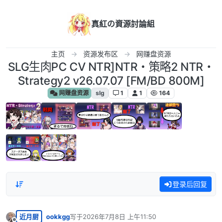
跳转至内容
真紅の資源討論組
主页
资源发布区
网赚盘资源
SLG生肉PC CV NTR]NTR・策略2 NTR・
Strategy2 v26.07.07 [FM/BD 800M]
网赚盘资源
slg
1
1
164
登录后回复
近月厨
ookkgg
写于
2026年7月8日 上午11:50
最后由 编辑