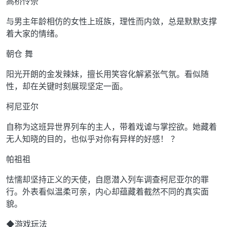
高桥怜奈
与男主年龄相仿的女性上班族，理性而内敛，总是默默支撑
着大家的情绪。
朝仓 舞
阳光开朗的金发辣妹，擅长用笑容化解紧张气氛。看似随
性，却在关键时刻展现坚定一面。
柯尼亚尔
自称为这班异世界列车的主人，带着戏谑与掌控欲。她藏着
无人知晓的目的，也似乎对你有异样的好感！ ？
帕祖祖
怯懦却坚持正义的天使，自愿潜入列车调查柯尼亚尔的罪
行。外表看似温柔可亲，内心却蕴藏着截然不同的真实面
貌。
◆游戏玩法