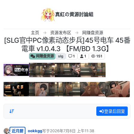
跳转至内容
真紅の資源討論組
主页
资源发布区
网赚盘资源
[SLG官中PC像素动态步兵]45号电车 45番
電車 v1.0.4.3 【FM/BD 1.3G】
网赚盘资源
slg
1
1
151
登录后回复
近月厨
ookkgg
写于
2026年7月8日 上午11:38
最后由 编辑