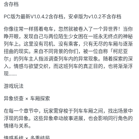
含存档
PC版为最新V1.0.4.2含存档，安卓版为v1.0.2不含存档
你像往常一样搭着电车，忽然就被卷入了一个异世界！当你
睁开眼，发现自己与两位陌生少女困在一班永无终点的神秘
列车上。这里没有司机、没有乘客，只有无尽的车厢与逐渐
扭曲的现实。来自不同背景的你们，被一位自称「柯尼亚
尔」的列车主人指派调查列车内的异常现象。随着探索的深
入，情感与欲望交织，而这班列车的真正目的，也将渐渐浮
现……
游戏玩法
异象侦查 × 车厢探索
在每一个章节中，玩家需穿梭于列车车厢之间，找出场景中
浮现的异象。这些异象牵动故事进展，也会影响同行角色的
情绪与关系。
情感系统 × 多重结局