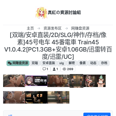
跳转至内容
真紅の資源討論組
主页
资源发布区
网赚盘资源
[双端/安卓直装/2D/SLG/神作/存档/像
素]45号电车 45番電車 Train45
V1.0.4.2[PC1.3GB+安卓1.06GB/迅雷转百
度/迅雷/UC]
网赚盘资源
双端
安卓直装
slg
解密
像素
动态
存档
1
1
269