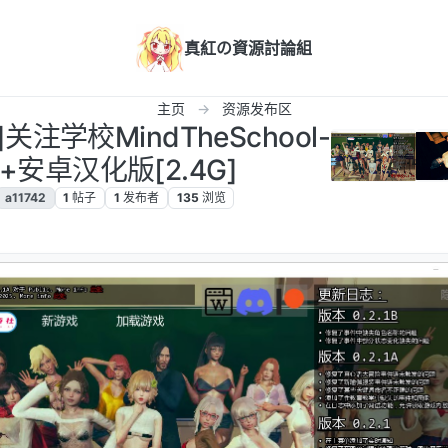
真紅の資源討論組
主页
资源发布区
化]关注学校MindTheSchool-
PC+安卓汉化版[2.4G]
a11742
1
帖子
1
发布者
135
浏览