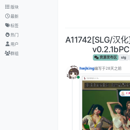
跳转至内容
版块
最新
标签
热门
A11742[SLG/汉
用户
v0.2.1b
群组
资源发布区
slg
hwjking
编写于
28天之前
最后由 编辑
在线