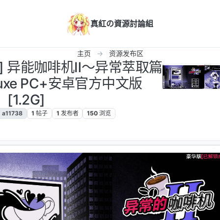
真紅の資源討論組
主页
资源发布区
/汉化] 异能咖啡机Ⅱ～异常萃取篇
eluxe PC+安卓官方中文版
[1.2G]
a11738
1
帖子
1
发布者
150
浏览