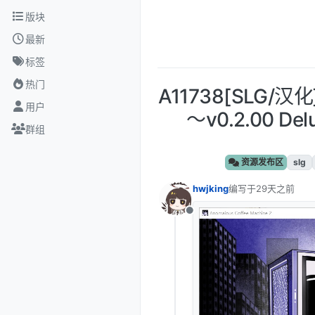
跳转至内容
版块
最新
标签
热门
A11738[SLG
用户
～v0.2.00 D
群组
资源发布区
slg
hwjking
编写于
29天之前
最后由 编辑
离线