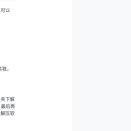
也可以
信我，
件夹下解
，最后再
是解压软