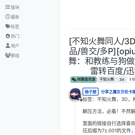
跳转至内容
版块
最新
标签
热门
[不知火舞同人/3
用户
品/兽交/多P][op
群组
舞：和教练与狗做爱
雷转百度/迅
网赚盘资源
不知火舞
3d
1
柚子厨
分享之魔女贝伦卡
标签：不知火舞，3D，
离线
解压方法，必看！不然
里面的链接自行选择喜
压后缀为7z.001的文