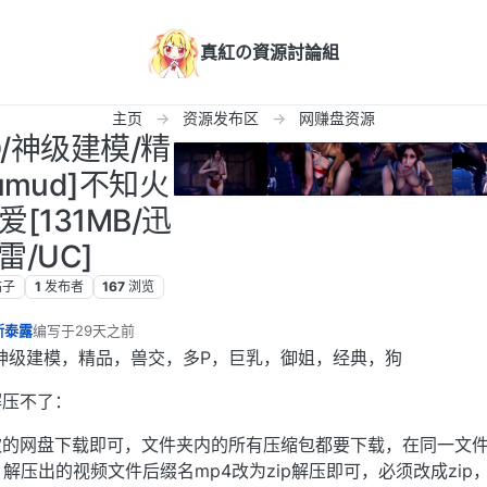
真紅の資源討論組
主页
资源发布区
网赚盘资源
D/神级建模/精
iumud]不知火
[131MB/迅
雷/UC]
帖子
1
发布者
167
浏览
斯泰露
编写于
29天之前
最后由 编辑
神级建模，精品，兽交，多P，巨乳，御姐，经典，狗
解压不了：
欢的网盘下载即可，文件夹内的所有压缩包都要下载，在同一文
件，解压出的视频文件后缀名mp4改为zip解压即可，必须改成zip