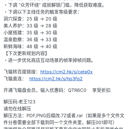
・下调 “众芳环绕” 成就解锁门槛，降低获取难度。
・下调以下主线任务的触发等级要求：
洞穴探查：25 级 → 20 级
美人养护：33 级 → 28 级
小屋搭建：35 级 → 30 级
温泉勘察：36 级 → 33 级
新鲜海味：48 级 → 40 级
【下次更新规划内容】
・进一步优化商店互动场景的帧率掉帧问题。
飞猫转百度链接：
https://cm2.hk/s/cete0x
飞猫直连：
https://cm2.hk/s/hp3fq2
开通飞猫盘会员，输入优惠码：QTR6C0 享受折扣
解压码:老王123
请勿在线解压
解压方法：PDF,PNG后缀改.7Z或者.rar（如果是多个文件文
件分卷需要全部下载到同一个文件夹里，解压001即可）