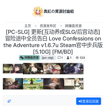
跳转至内容
真紅の資源討論組
主页
资源发布区
网赚盘资源
[PC-SLG] 更新[互动养成SLG/后宫动态]
冒险途中全员告白 Love Confessions on
the Adventure v1.6.7u Steam官中步兵版
[5.10G] [FM/BD]
网赚盘资源
[pc-slg]
1
1
123
登录后回复