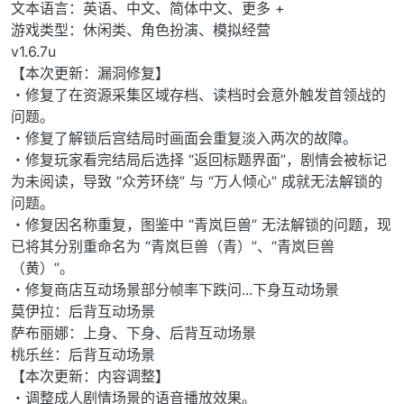
文本语言：英语、中文、简体中文、更多 +
游戏类型：休闲类、角色扮演、模拟经营
v1.6.7u
【本次更新：漏洞修复】
・修复了在资源采集区域存档、读档时会意外触发首领战的
问题。
・修复了解锁后宫结局时画面会重复淡入两次的故障。
・修复玩家看完结局后选择 “返回标题界面”，剧情会被标记
为未阅读，导致 “众芳环绕” 与 “万人倾心” 成就无法解锁的
问题。
・修复因名称重复，图鉴中 “青岚巨兽” 无法解锁的问题，现
已将其分别重命名为 “青岚巨兽（青）”、“青岚巨兽
（黄）”。
・修复商店互动场景部分帧率下跌问...下身互动场景
莫伊拉：后背互动场景
萨布丽娜：上身、下身、后背互动场景
桃乐丝：后背互动场景
【本次更新：内容调整】
・调整成人剧情场景的语音播放效果。