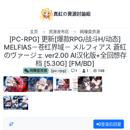
跳转至内容
真紅の資源討論組
主页
资源发布区
网赚盘资源
[PC-RPG] 更新[爆款RPG/战斗H/动态]
MELFIAS－苍红界域－ メルフィアス 蒼紅
のヴァージェ ver2.00 AI汉化版+全回想存
档 [5.30G] [FM/BD]
网赚盘资源
[pc-rpg]
1
1
139
登录后回复