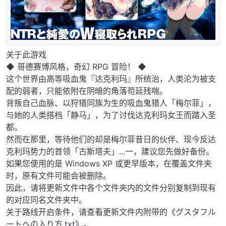
关于此游戏
◆ 哥德赛博风格，奇幻 RPG 冒险！ ◆
这个世界由高等吸血鬼『达克利玛』所统治，人类沦为被支
配的弱者，只能依附在阴暗的角落苟延残喘。
背叛自己血脉、以狩猎同族为生的吸血鬼猎人「梅尔菲」，
与她的人类搭档「静马」，为了讨伐达克利玛女王而踏入圣
都。
然而在那里，等待他们的却是梅尔菲昔日的伙伴、现今反达
克利玛势力的首领「古斯塔夫」...一，建议您先做好备份。
如果您使用的是 Windows XP 或更早版本，在覆盖文件夹
时，原有文件可能会被删除。
因此，请将更新文件中各个文件夹内的文件分别复制到现有
的对应同名文件夹中。
关于路线开启条件，请查看更新文件内附带的《グスタフル
ートへの入り方.txt》。