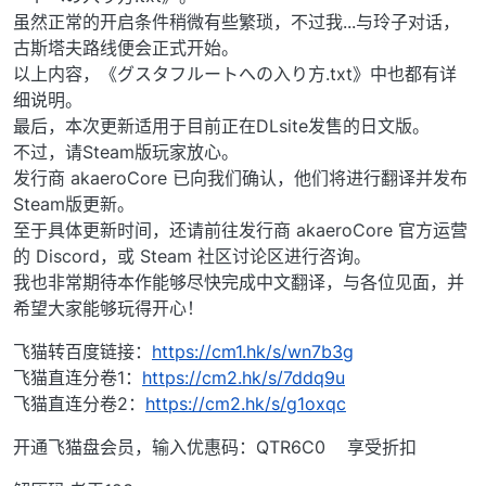
虽然正常的开启条件稍微有些繁琐，不过我...与玲子对话，
古斯塔夫路线便会正式开始。
以上内容，《グスタフルートへの入り方.txt》中也都有详
细说明。
最后，本次更新适用于目前正在DLsite发售的日文版。
不过，请Steam版玩家放心。
发行商 akaeroCore 已向我们确认，他们将进行翻译并发布
Steam版更新。
至于具体更新时间，还请前往发行商 akaeroCore 官方运营
的 Discord，或 Steam 社区讨论区进行咨询。
我也非常期待本作能够尽快完成中文翻译，与各位见面，并
希望大家能够玩得开心！
飞猫转百度链接：
https://cm1.hk/s/wn7b3g
飞猫直连分卷1：
https://cm2.hk/s/7ddq9u
飞猫直连分卷2：
https://cm2.hk/s/g1oxqc
开通飞猫盘会员，输入优惠码：QTR6C0 享受折扣