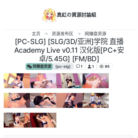
跳转至内容
真紅の資源討論組
主页
资源发布区
网赚盘资源
[PC-SLG] [SLG/3D/亚洲]学院 直播
Academy Live v0.11 汉化版[PC+安
卓/5.45G] [FM/BD]
网赚盘资源
[pc-slg]
1
1
95