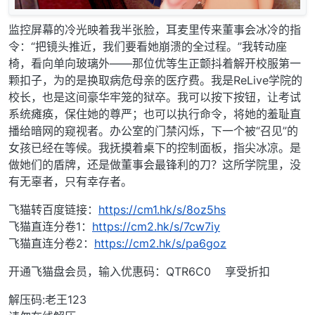
监控屏幕的冷光映着我半张脸，耳麦里传来董事会冰冷的指
令：“把镜头推近，我们要看她崩溃的全过程。”我转动座
椅，看向单向玻璃外——那位优等生正颤抖着解开校服第一
颗扣子，为的是换取病危母亲的医疗费。我是ReLive学院的
校长，也是这间豪华牢笼的狱卒。我可以按下按钮，让考试
系统瘫痪，保住她的尊严；也可以执行命令，将她的羞耻直
播给暗网的窥视者。办公室的门禁闪烁，下一个被“召见”的
女孩已经在等候。我抚摸着桌下的控制面板，指尖冰凉。是
做她们的盾牌，还是做董事会最锋利的刀？这所学院里，没
有无辜者，只有幸存者。
飞猫转百度链接：
https://cm1.hk/s/8oz5hs
飞猫直连分卷1：
https://cm2.hk/s/7cw7iy
飞猫直连分卷2：
https://cm2.hk/s/pa6goz
开通飞猫盘会员，输入优惠码：QTR6C0 享受折扣
解压码:老王123