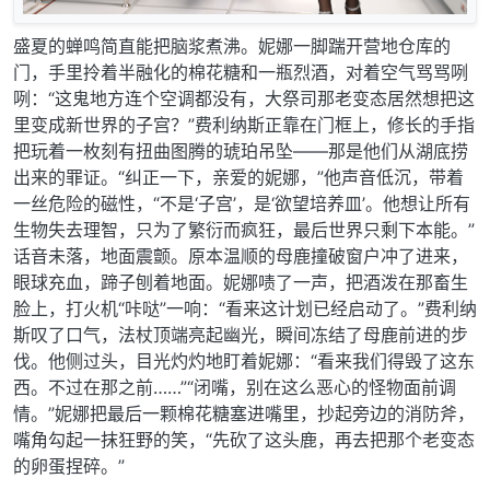
盛夏的蝉鸣简直能把脑浆煮沸。妮娜一脚踹开营地仓库的
门，手里拎着半融化的棉花糖和一瓶烈酒，对着空气骂骂咧
咧：“这鬼地方连个空调都没有，大祭司那老变态居然想把这
里变成新世界的子宫？”费利纳斯正靠在门框上，修长的手指
把玩着一枚刻有扭曲图腾的琥珀吊坠——那是他们从湖底捞
出来的罪证。“纠正一下，亲爱的妮娜，”他声音低沉，带着
一丝危险的磁性，“不是‘子宫’，是‘欲望培养皿’。他想让所有
生物失去理智，只为了繁衍而疯狂，最后世界只剩下本能。”
话音未落，地面震颤。原本温顺的母鹿撞破窗户冲了进来，
眼球充血，蹄子刨着地面。妮娜啧了一声，把酒泼在那畜生
脸上，打火机“咔哒”一响：“看来这计划已经启动了。”费利纳
斯叹了口气，法杖顶端亮起幽光，瞬间冻结了母鹿前进的步
伐。他侧过头，目光灼灼地盯着妮娜：“看来我们得毁了这东
西。不过在那之前……”“闭嘴，别在这么恶心的怪物面前调
情。”妮娜把最后一颗棉花糖塞进嘴里，抄起旁边的消防斧，
嘴角勾起一抹狂野的笑，“先砍了这头鹿，再去把那个老变态
的卵蛋捏碎。”