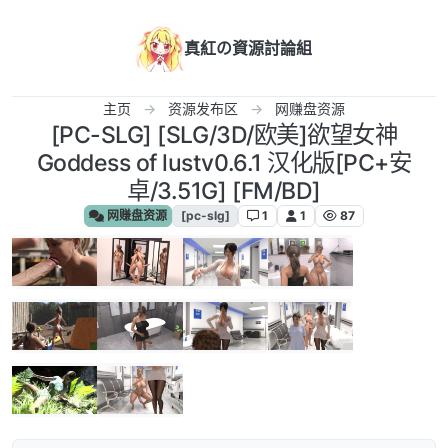
跳转至内容
真紅の資源討論組
主页
资源发布区
网赚盘资源
[PC-SLG] [SLG/3D/欧美]欲望女神
Goddess of lustv0.6.1 汉化版[PC+安
卓/3.51G] [FM/BD]
网赚盘资源
[pc-slg]
1
1
87