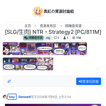
跳转至内容
真紅の資源討論組
主页
资源发布区
网赚盘资源
[SLG/生肉] NTR・Strategy2 [PC/811M]
网赚盘资源
slg
1
1
118
登录后回复
key
Dsnow9
写于
2026年7月8日 上午2:54
最后由 编辑
离线