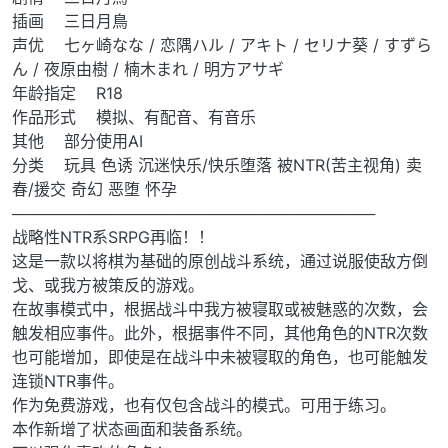
插画 三日月鳥
声优 七ヶ崎なな / 恋隅ハル / アキト / セリナ葵 / すずら
ん / 夜原由樹 / 楠木まれ / 明方アサギ
年龄指定 R18
作品形式 模拟、有配音、有音乐
其他 部分使用AI
分类 玩具 色诱 沉迷快乐/快乐堕落 被NTR(苦主视角) 卖
春/援交 奇幻 恶堕 怀孕
─────────────────────────────────
战略性NTR系SRPG再临！！
这是一款以将棋为基础的原创战斗系统，通过说服使敌方倒
戈、或我方被策反的游戏。
在故事模式中，根据战斗中我方被寝取或被魅惑的次数，会
触发相应事件。此外，根据事件不同，其他角色的NTR次数
也可能增加，即使是在战斗中未被寝取的角色，也可能触发
连锁NTR事件。
作为免费游戏，也有仅包含战斗的模式。可用于练习。
本作新增了状态画面和装备系统。