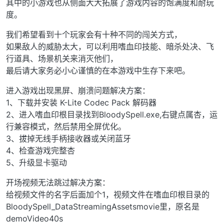
其中的小游戏也从侧面大大拓展了游戏内容的饱满度和耐玩
度。
我们希望看到十个玩家会有十种不同的闯关方式，
如果敌人的威胁太大，可以利用嗜血印技能、暗杀处决、飞
行道具、场景机关来消灭他们，
最后请大家务必小心谨慎的在本游戏中生存下来吧。
进入游戏出现黑屏、崩溃问题解决方案：
1、下载并安装 K-Lite Codec Pack 解码器
2、进入嗜血印根目录找到BloodySpell.exe,右键点属杏，运
行兼容模式，然后禁用全屏优化。
3、拔掉无线手柄接收器或关闭蓝牙
4、检查游戏完整杏
5、升级显卡驱动
开场视频无法跳过解决方案：
给视频文件的名字后面加个1，视频文件在嗜血印根目录的
BloodySpell_DataStreamingAssetsmovie里，原名是
demoVideo40s