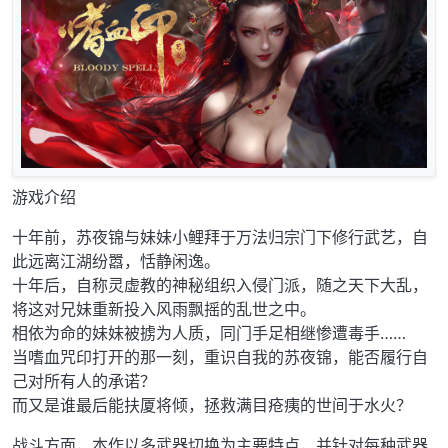
游戏介绍
十年前，苏夜锦与妹妹小鲤拜于万法归宗门下修行武艺，自
此远离江湖纷嚣，恬静闲逸。
十年后，自称灵虚教的神秘组织入侵门派，随之天下大乱，
将这对兄妹重新投入风雨飘摇的乱世之中。
相依为命的妹妹被掳为人质，同门手足相继惨遭毒手……
当嗜血咒印打开的那一刻，重识自我的苏夜锦，能否履行自
己对所有人的承诺？
而又是谁最后能扶厦将倾，拯救满目疮痍的世间于水火？
战斗方面，本作以多武器切换为主要特点，并针对每种武器