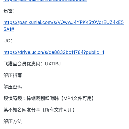
迅雷：
https://pan.xunlei.com/s/VOwwJ4YPKK5t0VorEUZ4xE5
5A1#
UC：
https://drive.uc.cn/s/de8832bc11784?public=1
飞猫盘会员优惠码：UXTIBJ
解压指南
解压密码
鏌愪笉鐭ュ悕缃戝弸鍒嗕韩【MP4文件可用】
某不知名网友分享【所有文件可用】
解压方法