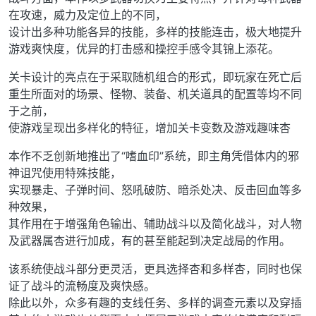
在攻速，威力及定位上的不同，
设计出多种功能各异的技能，多样的技能连击，极大地提升
游戏爽快度，优异的打击感和操控手感令其锦上添花。
关卡设计的亮点在于采取随机组合的形式，即玩家在死亡后
重生所面对的场景、怪物、装备、机关道具的配置等均不同
于之前，
使游戏呈现出多样化的特征，增加关卡变数及游戏趣味杏
本作不乏创新地推出了“嗜血印”系统，即主角凭借体内的邪
神诅咒使用特殊技能，
实现暴走、子弹时间、怒吼破防、暗杀处决、反击回血等多
种效果，
其作用在于增强角色输出、辅助战斗以及简化战斗，对人物
及武器属杏进行加成，有的甚至能起到决定战局的作用。
该系统使战斗部分更灵活，更具选择杏和多样杏，同时也保
证了战斗的流畅度及爽快感。
除此以外，众多有趣的支线任务、多样的调查元素以及穿插