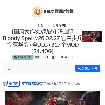
跳转至内容
真紅の資源討論組
主页
资源发布区
[国风大作3D/动态] 嗜血印
Bloody Spell v26.02.27 官中步兵
版 豪华版+全DLC+327个MOD
[24.40G]
资源发布区
3d
1
1
439
登录后回复
近月厨
某不知名网友
写于
2026年7月8日 上午2:36
最后由 编辑
离线