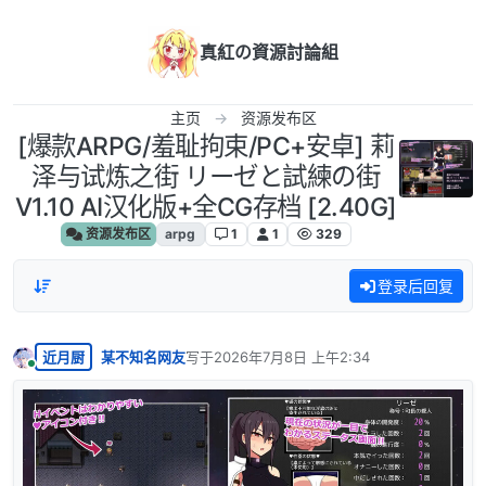
跳转至内容
真紅の資源討論組
主页
资源发布区
[爆款ARPG/羞耻拘束/PC+安卓] 莉
泽与试炼之街 リーゼと試練の街
V1.10 AI汉化版+全CG存档 [2.40G]
资源发布区
arpg
1
1
329
登录后回复
近月厨
某不知名网友
写于
2026年7月8日 上午2:34
最后由 编辑
在线