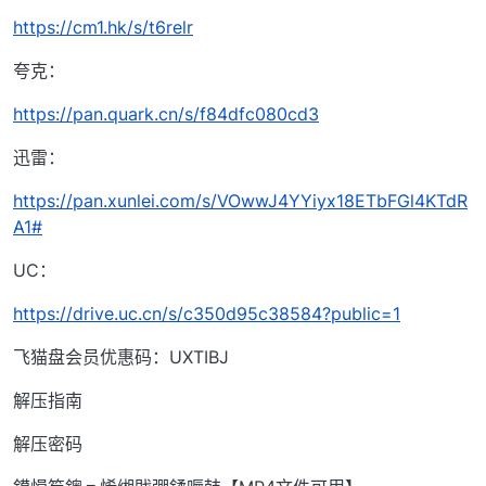
https://cm1.hk/s/t6relr
夸克：
https://pan.quark.cn/s/f84dfc080cd3
迅雷：
https://pan.xunlei.com/s/VOwwJ4YYiyx18ETbFGl4KTdR
A1#
UC：
https://drive.uc.cn/s/c350d95c38584?public=1
飞猫盘会员优惠码：UXTIBJ
解压指南
解压密码