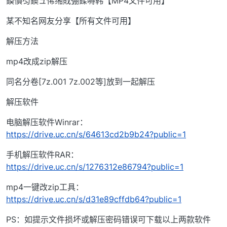
鏌愪笉鐭ュ悕缃戝弸鍒嗕韩【MP4文件可用】
某不知名网友分享【所有文件可用】
解压方法
mp4改成zip解压
同名分卷[7z.001 7z.002等]放到一起解压
解压软件
电脑解压软件Winrar：
https://drive.uc.cn/s/64613cd2b9b24?public=1
手机解压软件RAR：
https://drive.uc.cn/s/1276312e86794?public=1
mp4一键改zip工具：
https://drive.uc.cn/s/d31e89cffdb64?public=1
PS：如提示文件损坏或解压密码错误可下载以上两款软件