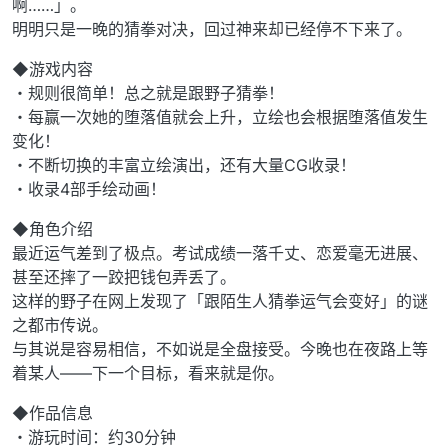
啊……」。
明明只是一晚的猜拳对决，回过神来却已经停不下来了。
◆游戏内容
・规则很简单！总之就是跟野子猜拳！
・每赢一次她的堕落值就会上升，立绘也会根据堕落值发生
变化！
・不断切换的丰富立绘演出，还有大量CG收录！
・收录4部手绘动画！
◆角色介绍
最近运气差到了极点。考试成绩一落千丈、恋爱毫无进展、
甚至还摔了一跤把钱包弄丢了。
这样的野子在网上发现了「跟陌生人猜拳运气会变好」的谜
之都市传说。
与其说是容易相信，不如说是全盘接受。今晚也在夜路上等
着某人——下一个目标，看来就是你。
◆作品信息
・游玩时间：约30分钟