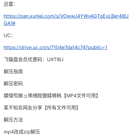
迅雷：
https://pan.xunlei.com/s/VOwwJ4YWvAGTgEvLBer4lBJ
GA1#
UC：
https://drive.uc.cn/s/7104e7da14c74?public=1
飞猫盘会员优惠码：UXTIBJ
解压指南
解压密码
鏌愪笉鐭ュ悕缃戝弸鍒嗕韩【MP4文件可用】
某不知名网友分享【所有文件可用】
解压方法
mp4改成zip解压