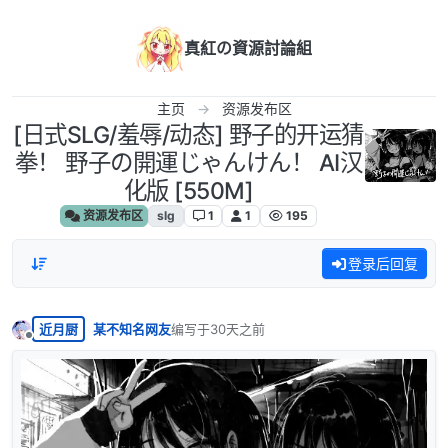
跳转至内容
真紅の資源討論組
主页
资源发布区
[日式SLG/羞辱/动态] 野子的开运猜
拳！ 野子の開運じゃんけん！ AI汉
化版 [550M]
资源发布区
slg
1
1
195
登录后回复
近月厨
某不知名网友
编写于
30天之前
最后由 编辑
离线