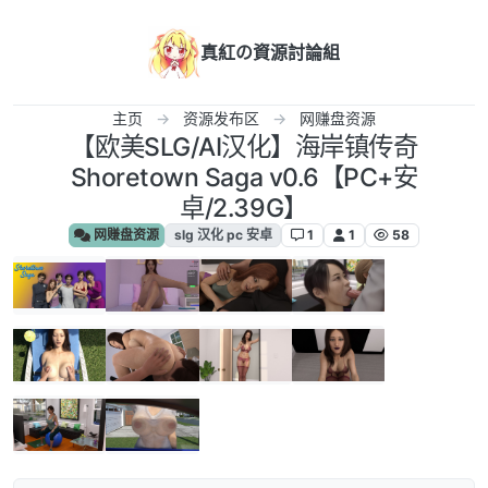
跳转至内容
真紅の資源討論組
主页
资源发布区
网赚盘资源
【欧美SLG/AI汉化】海岸镇传奇
Shoretown Saga v0.6【PC+安
卓/2.39G】
网赚盘资源
slg 汉化 pc 安卓
1
1
58