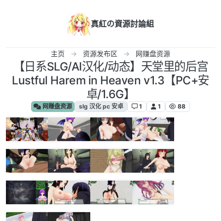
跳转至内容
真紅の資源討論組
主页
资源发布区
网赚盘资源
【日系SLG/AI汉化/动态】天堂里的后宫
Lustful Harem in Heaven v1.3【PC+安
卓/1.6G】
网赚盘资源
slg 汉化 pc 安卓
1
1
88