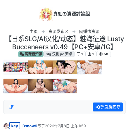
跳转至内容
真紅の資源討論組
主页
资源发布区
网赚盘资源
【日系SLG/AI汉化/动态】魅海征途 Lusty
Buccaneers v0.49【PC+安卓/1G】
网赚盘资源
slg 汉化 pc 安卓
1
1
58
登录后回复
key
Dsnow9
写于
2026年7月8日 上午1:59
最后由 编辑