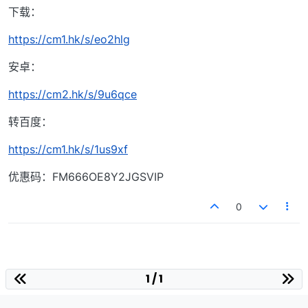
下载：
https://cm1.hk/s/eo2hlg
安卓：
https://cm2.hk/s/9u6qce
转百度：
https://cm1.hk/s/1us9xf
优惠码：FM666OE8Y2JGSVIP
0
1 / 1