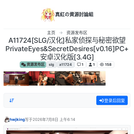
跳转至内容
真紅の資源討論組
主页
资源发布区
A11724[SLG/汉化]私家侦探与秘密欲望
PrivateEyes&SecretDesires[v0.16]PC+
安卓汉化版[3.4G]
资源发布区
slg
a11724
1
1
158
登录后回复
hwjking
写于
2026年7月8日 上午6:14
最后由 编辑
离线