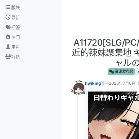
跳转至内容
版块
最新
标签
热门
A11720[SLG
用户
近的辣妹聚集地 
群组
ャルの
资源发布区
hwjking
写于
2026年7月8日 
最后由 编辑
离线