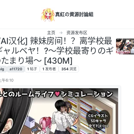
真紅の資源討論組
主页
资源发布区
/PC/AI汉化] 辣妹房间！？离学校最
ギャルベヤ！?～学校最寄りのギ
たまり場～ [430M]
slg
a11720
1
帖子
1
发布者
354
浏览
上午6:10