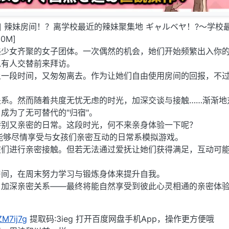
/AI汉化] 辣妹房间！？离学校最近的辣妹聚集地 ギャルベヤ！?～学
0M]
美少女齐聚的女子团体。一次偶然的机会，她们开始频繁出入你
总有人交替前来拜访。
上一段时间，又匆匆离去。作为让她们自由使用房间的回报，不
关系。然而随着共度无忧无虑的时光，加深交谈与接触……渐渐地
成为了无可替代的"归宿"。
特别又亲密的日常。这段时光，何不来亲身体验一下呢？
能够尽情享受与女孩们亲密互动的日常系模拟游戏。
孩们进行亲密接触。但若无法通过爱抚让她们获得满足，互动可
房间，在周末努力学习与锻炼身体来提升自我。
，加深亲密关系——最终将能自然享受到彼此心灵相通的亲密体
/ZM7ij7g
提取码:3ieg 打开百度网盘手机App，操作更方便哦