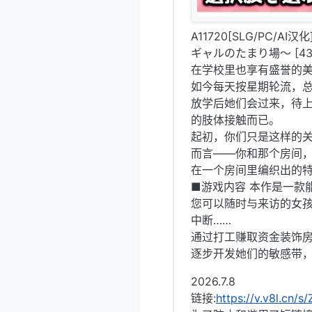
A11720[SLG/PC
ギャルのたまり場～ [43
在学校里也享有盛誉的
如今每天按星期轮流，
放学后她们会过来，待
的肢体接触而已。
起初，你们只是这样的
而言——你和那个房间，
在一个房间里编织出的
■游戏内容 本作是一款
您可以随时与来访的女
中断……
通过打工赚取资金装饰
逐步开发她们的敏感带
2026.7.8
链接:
https://v.v8l.cn/s