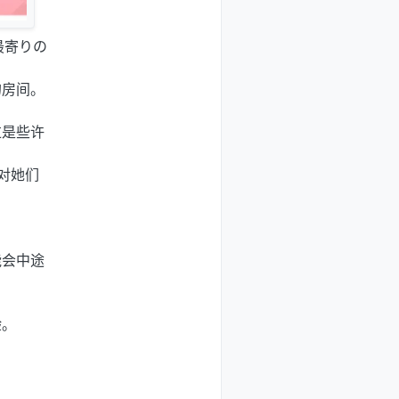
校最寄りの
的房间。
过是些许
对她们
能会中途
验。