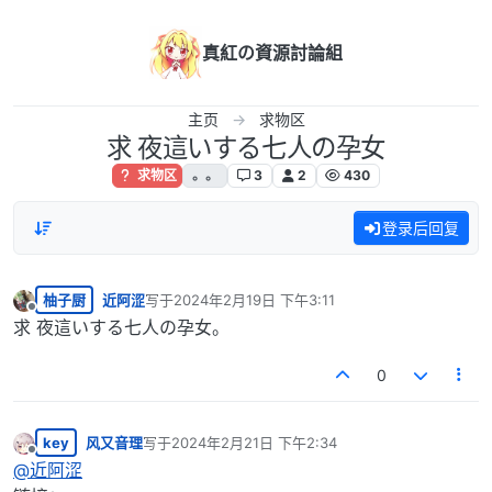
跳转至内容
真紅の資源討論組
主页
求物区
求 夜這いする七人の孕女
求物区
。。
3
2
430
登录后回复
柚子厨
近阿涩
写于
2024年2月19日 下午3:11
最后由 编辑
离线
求 夜這いする七人の孕女。
0
key
风又音理
写于
2024年2月21日 下午2:34
最后由 编辑
离线
@
近阿涩