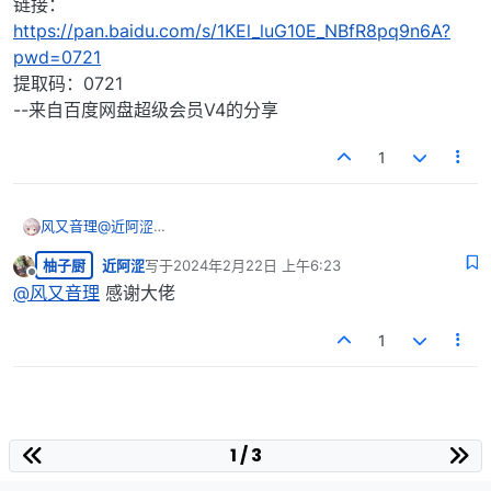
链接：
https://pan.baidu.com/s/1KEl_luG10E_NBfR8pq9n6A?
pwd=0721
提取码：0721
--来自百度网盘超级会员V4的分享
1
风又音理
@
近阿涩
链接：
柚子厨
近阿涩
写于
2024年2月22日 上午6:23
https://pan.baidu.com/s/1KEl_luG10E_NBfR8pq9n6A?
最后由 编辑
离线
pwd=0721
@
风又音理
感谢大佬
提取码：0721
--来自百度网盘超级会员V4的分享
1
1 / 3