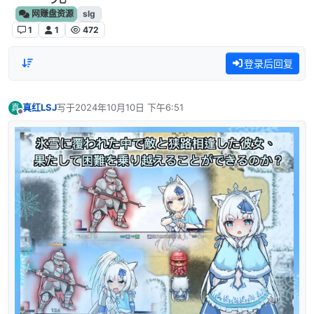
网赚盘资源
slg
1
1
472
登录后回复
真红LSJ
写于
2024年10月10日 下午6:51
真
最后由 编辑
离线