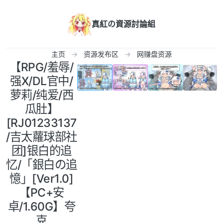
跳转至内容
真紅の資源討論組
主页
资源发布区
网赚盘资源
【RPG/羞辱/
强X/DL官中/
萝莉/纯爱/西
瓜肚】
[RJ01233137
/吉太蘿球部社
团]银白的追
忆/「銀白の追
憶」[Ver1.0]
【PC+安
卓/1.60G】夸
克