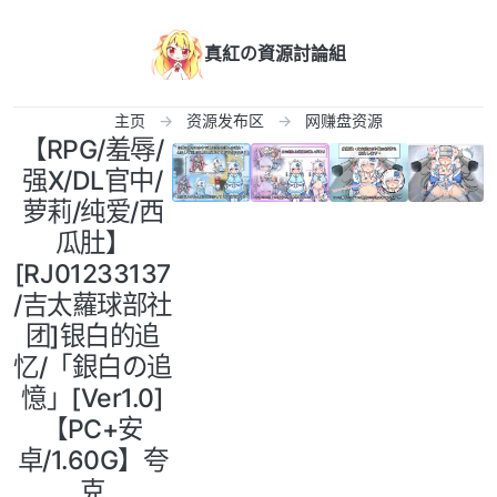
跳转至内容
真紅の資源討論組
主页
资源发布区
网赚盘资源
【RPG/羞辱/
强X/DL官中/
萝莉/纯爱/西
瓜肚】
[RJ01233137
/吉太蘿球部社
团]银白的追
忆/「銀白の追
憶」[Ver1.0]
【PC+安
卓/1.60G】夸
克