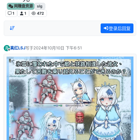
网赚盘资源
slg
1
1
472
登录后回复
真红LSJ
写于
2024年10月10日 下午6:51
真
最后由 编辑
离线