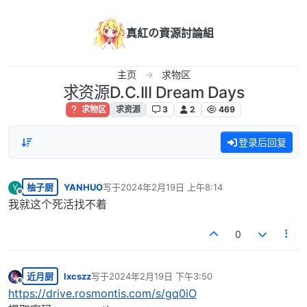
跳转至内容
真紅の資源討論組
主页
求物区
求资源D.C.III Dream Days
求物区
求资源
3
2
469
登录后回复
柚子厨
YANHUO
写于
2024年2月19日 上午8:14
Y
最后由 编辑
离线
我就这个死活找不着
0
近月厨
lxcszz
写于
2024年2月19日 下午3:50
最后由 编辑
离线
https://drive.rosmontis.com/s/gq0iO