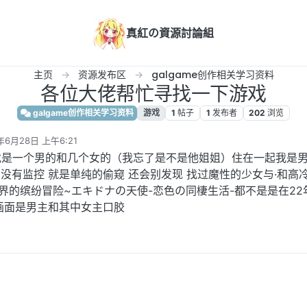
真紅の資源討論組
主页
资源发布区
galgame创作相关学习资料
各位大佬帮忙寻找一下游戏
galgame创作相关学习资料
游戏
1
帖子
1
发布者
202
浏览
年6月28日 上午6:21
辑
是一个男的和几个女的（我忘了是不是他姐姐）住在一起我是男
 没有监控 就是单纯的偷窥 还会别发现 找过魔性的少女与·和高
界的缤纷冒险~エキドナの天使-恋色の同棲生活-都不是是在22
画面是男主和其中女主口胶