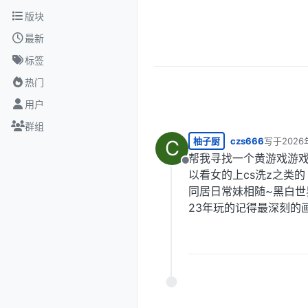
跳转至内容
版块
最新
标签
热门
用户
群组
柚子厨
czs666
写于
2026
C
最后由 编
帮我寻找一个黄游戏游戏
离线
以看女的上cs洗z之类的
同居日常妹相随~黑白世
23年玩的记得最深刻的