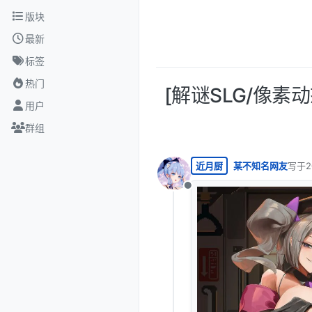
跳转至内容
版块
最新
标签
热门
[解谜SLG/像素动态
用户
群组
近月厨
某不知名网友
写于
2
最后由
离线