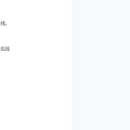
路线。
中后段