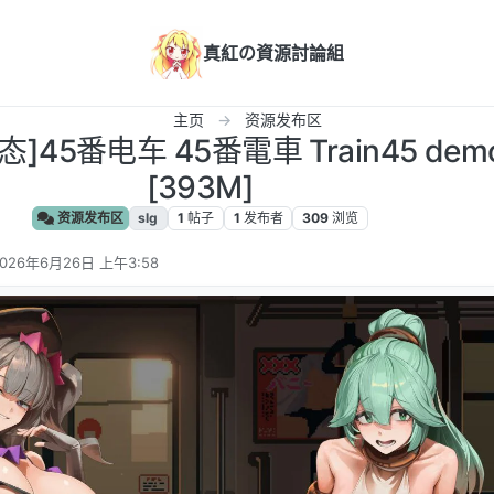
真紅の資源討論組
主页
资源发布区
]45番电车 45番電車 Train45 de
[393M]
资源发布区
slg
1
帖子
1
发布者
309
浏览
026年6月26日 上午3:58
 编辑