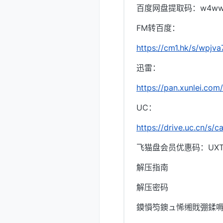
百度网盘提取码：w4w
FM转百度：
https://cm1.hk/s/wpjva
迅雷：
https://pan.xunlei.
UC：
https://drive.uc.cn/s/
飞猫盘会员优惠码：UXTI
解压指南
解压密码
鏌愪笉鐭ュ悕缃戝弸鍒嗕