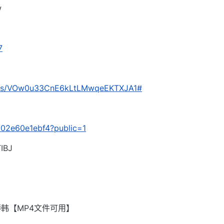
w
7
com/s/VOw0u33CnE6kLtLMwqeEKTXJA1#
ca02e60e1ebf4?public=1
BJ
韩【MP4文件可用】