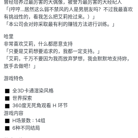
曾经培养过最厉害的大偶像，被誉为最厉害的大经纪人
「(哼哼…居然这么弱不禁风的人是男朋友吗？不过我最喜欢
有挑战性的，看我怎么把艾莉抢过来。）」
「本公司会对妳采取最有利的赚钱方法进行训练。」
哈里
非常喜欢艾莉，什么都愿意支持
「只要是艾莉想要追求的，我都一定支持。」
「艾莉，千万不要因为我而放弃梦想，我会默默地支持妳，
放手去做吧！」
游戏特色
️ 全3D卡通渲染风格
️ 世界探索
️ 360度无死角观看 H 环节
游戏内容
️ H场景数 : 14组
️ 6种不同结局