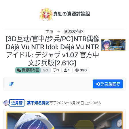
跳转至内容
真紅の資源討論組
主页
资源发布区
[3D互动/官中/步兵/PC]NTR偶像
Déjà Vu NTR Idol: Déjà Vu NTR
アイドル: デジャヴ v1.07 官方中
文步兵版[2.61G]
资源发布区
3d
1
1
330
登录后回复
近月厨
某不知名网友
写于
2026年6月26日 上午3:56
最后由 编辑
离线