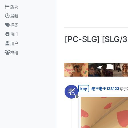
跳转至内容
版块
最新
标签
热门
[PC-SLG] [SLG
用户
群组
key
老王老王123123
写于
老
最后
离线