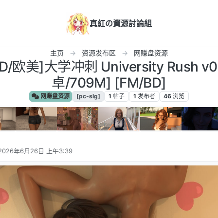
真紅の資源討論組
主页
资源发布区
网赚盘资源
/3D/欧美]大学冲刺 University Rush 
卓/709M] [FM/BD]
网赚盘资源
[pc-slg]
1
帖子
1
发布者
46
浏览
2026年6月26日 上午3:39
由 编辑