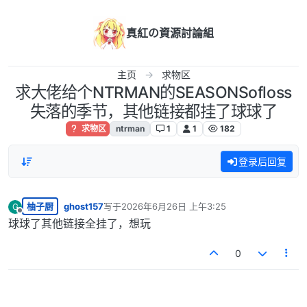
跳转至内容
真紅の資源討論組
主页
求物区
求大佬给个NTRMAN的SEASONSofloss
失落的季节，其他链接都挂了球球了
求物区
ntrman
1
1
182
登录后回复
柚子厨
ghost157
写于
2026年6月26日 上午3:25
G
最后由 编辑
离线
球球了其他链接全挂了，想玩
0