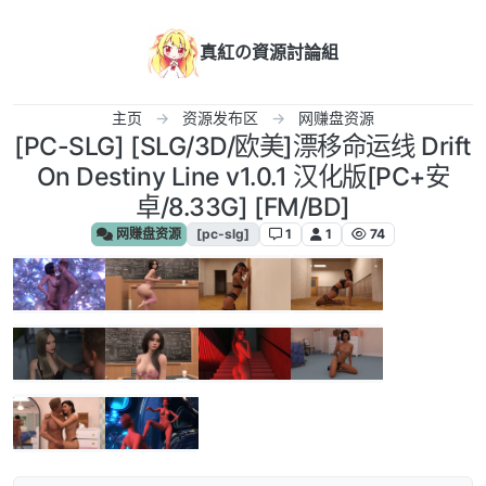
跳转至内容
真紅の資源討論組
主页
资源发布区
网赚盘资源
[PC-SLG] [SLG/3D/欧美]漂移命运线 Drift
On Destiny Line v1.0.1 汉化版[PC+安
卓/8.33G] [FM/BD]
网赚盘资源
[pc-slg]
1
1
74