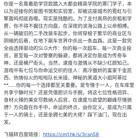
你是一名靠着助学贷款踏入大都会精英学院的寒门学子，本
以为迎接你的是图书馆和实验室，却被这座城市的霓虹与引
擎轰鸣彻底吞噬。现实是残酷的。为了支付高昂的房租和学
费，你不得不握住方向盘，在深夜的滨海公路上以命相搏。
从一辆破旧的二手改装车起步，你将穿梭于繁华的商业区与
阴暗的后巷，在地下飙车世界中杀出一条血路。这是一款完
全由选择驱动的SLG大作：你的每一次超车、每一次商业投
资，甚至每一次对警察的躲避，都将决定你是成为传奇车
神，还是横尸街头。当然，速度与激情从不缺少红颜知己。
游戏中有七位与你命运交织的佳人：高冷傲娇的富家千金凯
西、热情似火的啦啦队长米娅、神秘的黑道大小姐阿蒂拉
**……你的每一个选择都至关重要。是专情于一人，在车库里
共享宁静时光？还是凭借胆识与手腕，将这七位性格迥异、
身材火辣的美女尽数纳入后宫，在速度与欲望的巅峰尽情驰
骋？方向盘在你手中，命运的终点，由你定义。是成为只属
于一人的骑士，还是坐拥七美的大佬？踩下油门，现在出
发。
飞猫转百度链接：
https://cm1.hk/s/3csn58