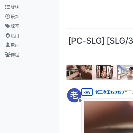
跳转至内容
版块
最新
标签
热门
[PC-SLG] [SLG
用户
群组
key
老王老王123123
写于
老
最后
离线