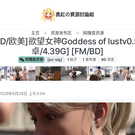
真紅の資源討論組
主页
资源发布区
网赚盘资源
/3D/欧美]欲望女神Goddess of lustv0
卓/4.39G] [FM/BD]
网赚盘资源
[pc-slg]
1
帖子
1
发布者
80
浏览
2026年6月26日 上午3:04
由 编辑