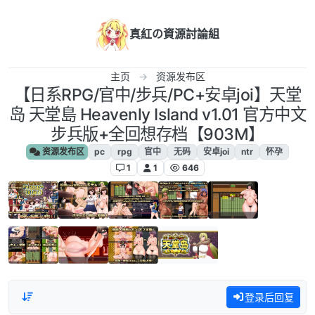
跳转至内容
真紅の資源討論組
主页
资源发布区
【日系RPG/官中/步兵/PC+安卓joi】天堂
岛 天堂島 Heavenly Island v1.01 官方中文
步兵版+全回想存档【903M】
资源发布区
pc
rpg
官中
无码
安卓joi
ntr
怀孕
1
1
646
登录后回复