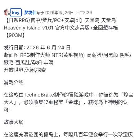
key
梦境仙
写于
2026年6月26日 上午2:39
最后由 编辑
离线
【日系RPG/官中/步兵/PC+安卓joi】天堂岛 天堂島
Heavenly Island v1.01 官方中文步兵版+全回想存档
【903M】
发行日期: 2026 年 6 月 24 日
断面图 RPG制作大师 NTR(黄毛视角) 高潮脸/阿黑颜 阴毛/
腋毛 西瓜肚/孕妇 丰满
开放世界,休闲,探索
游戏介绍
在这款由TechnoBrake制作的冒险游戏中，你被选为「珍宝
大人」，必须收集17颗秘宝「金球」，获得岛上神明的认
可！
故事大纲
在这座充满谜团的孤岛上，每隔几百年便会举行一次珍宝庆