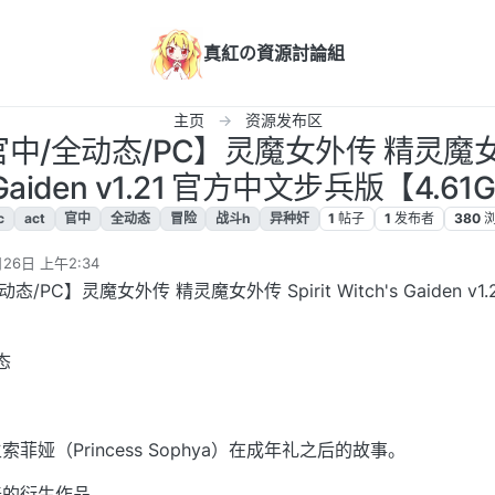
真紅の資源討論組
主页
资源发布区
中/全动态/PC】灵魔女外传 精灵魔女外传
s Gaiden v1.21 官方中文步兵版【4.61
c
act
官中
全动态
冒险
战斗h
异种奸
1
帖子
1
发布者
380
26日 上午2:34
PC】灵魔女外传 精灵魔女外传 Spirit Witch's Gaiden v1.
态
娅（Princess Sophya）在成年礼之后的故事。
奇的衍生作品