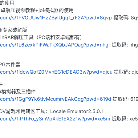
器的使用
卓解压视频教程+joi模拟器的使用
du.com/s/1PVOUUw1HzZBylUgq1_rF2A?pwd=8qvp
提取码: 8q
解压专家破解版
nRAR解压工具（PC端和安卓端都有）
du.com/s/1L6zexkPiFWaTkXQbJAPOag?pwd=nhgr
提取码: nhg
PG六件套
idu.com/s/1ldcwQofZ0MvhEG1cDEAG3w?pwd=djcu
提取码: dj
插件：
i模拟器及三插件
du.com/s/1GgF9Yk6tlvMcumrvEAkOqg?pwd=619d
提取码: 61
常用转区工具：Locale Emulator2.5.0.1
du.com/s/1iPThFo_y3mVpXkE1EX2z1w?pwd=xe5m
提取码: xe