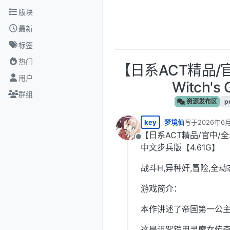
跳转至内容
版块
最新
标签
热门
【日系ACT精品/官
用户
Witch'
群组
资源发布区
p
key
梦境仙
写于
2026年6月
最后由 编辑
【日系ACT精品/官中/全动态/
离线
中文步兵版【4.61G】
战斗H,异种奸,冒险,全动
游戏简介：
本作讲述了帝国第一公主索菲
这是诅咒铠甲灵魔女传