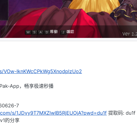
m/s/VOw-IknKWcCPkWg5XnodplzUo2
Pak-App，畅享极速秒播
626-7
du.com/s/1JDvy9T7MXZlwIB5RjEUOjA?pwd=du1f
提取码: du1f
v1的分享