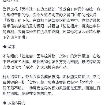
警界之花「吴梓瑄」在追查组织「苍龙会」时意外被擒。身
为组织干部的你，受命从这名刚正的女警口中审问出失踪
「货物」的下落。在真相与欲望交织的密室中，你将透过极
端手段挑战她的意志极限，并藉由「记忆相片」拼凑出事件
的真相，究竟是她先在执念中沦陷，还是你将落入她精心布
下的谎言陷阱？
◆ 故事
不法组织「苍龙会」因掌控神秘「货物」的海外渠道，在地
下世界声名大噪，这批货物引发各方势力觊觎，最终惊动警
方发动代号「净滩」的大规模突袭行动。
行动结束后，苍龙会多名成员被捕、走私船只遭扣押，然而
最关键的一批「货物」却与负责该案的女警官「吴梓瑄」一
同下落不明，一场席卷世界的权力风暴正在汇聚，而通往真
相的钥匙，隐藏在女警的口中。
◆ 人物&势力