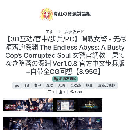
跳转至内容
真紅の資源討論組
主页
资源发布区
【3D互动/官中/步兵/PC】调教女警 - 无尽
堕落的深渊 The Endless Abyss: A Busty
Cop’s Corrupted Soul 女警官調教－果て
なき堕落の深淵 Ver1.0.8 官方中文步兵版
+自带全CG回想【8.95G】
资源发布区
pc
3d
官中
互动
无码
全动态
拟真
沉浸式模拟
1
1
989