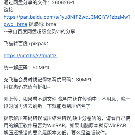
通过网盘分享的文件：260626-1
链接:
https://pan.baidu.com/s/1yu8NfF2wcJ3MQlYV1zbzMw?
pwd=brne
提取码: brne
--来自百度网盘超级会员v1的分享
飞猫转百度+pikpak：
https://cm1.hk/s/tmat1z
统一解压码：S0MP1I
充飞猫会员时候记得填写优惠码：S0MP1I
用优惠码充值有折扣~
刚上传，如果看不到文件 说明它还在传输中，不用急，晚一
段时间再进去刷新一下就能看到压缩包了
提示解压密码错误或压缩包错误,缺少分卷啥的，请看自己使
用的解压软件是否为WinRAR。如果电脑原本就有WinRAR
解压还报错的要么是版本太低，要么是盗版软件。