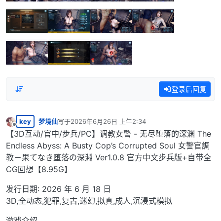
登录后回复
key
梦境仙
写于
2026年6月26日 上午2:34
最后由 编辑
离线
【3D互动/官中/步兵/PC】调教女警 - 无尽堕落的深渊 The
Endless Abyss: A Busty Cop’s Corrupted Soul 女警官調
教－果てなき堕落の深淵 Ver1.0.8 官方中文步兵版+自带全
CG回想【8.95G】
发行日期: 2026 年 6 月 18 日
3D,全动态,犯罪,复古,迷幻,拟真,成人,沉浸式模拟
游戏介绍