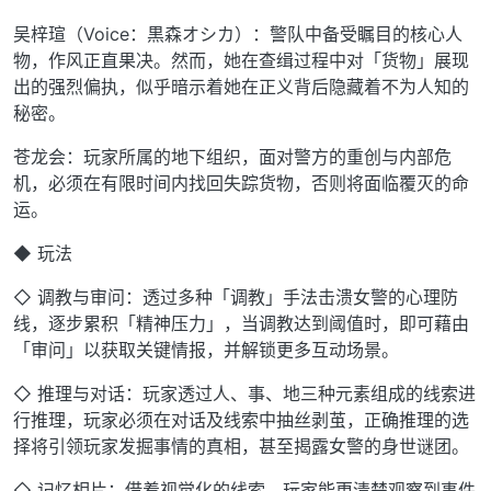
吴梓瑄（Voice：黒森オシカ）：警队中备受瞩目的核心人
物，作风正直果决。然而，她在查缉过程中对「货物」展现
出的强烈偏执，似乎暗示着她在正义背后隐藏着不为人知的
秘密。
苍龙会：玩家所属的地下组织，面对警方的重创与内部危
机，必须在有限时间内找回失踪货物，否则将面临覆灭的命
运。
◆ 玩法
◇ 调教与审问：透过多种「调教」手法击溃女警的心理防
线，逐步累积「精神压力」，当调教达到阈值时，即可藉由
「审问」以获取关键情报，并解锁更多互动场景。
◇ 推理与对话：玩家透过人、事、地三种元素组成的线索进
行推理，玩家必须在对话及线索中抽丝剥茧，正确推理的选
择将引领玩家发掘事情的真相，甚至揭露女警的身世谜团。
◇ 记忆相片：借着视觉化的线索，玩家能更清楚观察到事件