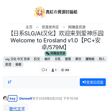
跳转至内容
真紅の資源討論組
主页
资源发布区
网赚盘资源
【日系SLG/AI汉化】欢迎来到爱神乐园
Welcome to Erosland v1.0【PC+安
卓/579M】
网赚盘资源
slg 汉化 中文 安卓
肛交
兽奸
巨乳
堕落
群交
魔物娘
同人
卖淫
偷窥
1
1
99
登录后回复
key
Dsnow9
写于
2026年6月25日 下午10:09
最后由 编辑
离线