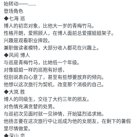
始转动——……
登场角色
◆七海 巡
博人的初恋对象，比他大一岁的青梅竹马。
性格开朗，爱照顾人，在博人面前总爱摆姐姐架子。
兴趣是观看职业摔跤。
兼职做读者模特，大部分收入都花在兴趣上。
◆风间 博人
与巡是青梅竹马，比她低一个年级。
对像姐姐一样的巡抱有好感，
但别说表白心意了，甚至有些想要放弃的倾向。
他想以这次旅行为契机，改变那个消极的自己。
◆大岚 胜
博人的同级生，交往了大约三年的损友。
对色情充满贪婪的处男。
与巡初次见面时就一见钟情，开始猛烈追求她。
他扬言要在这次旅行中让巡成为他的女朋友，在剩下的暑假
里尽情做爱。
◆深山 恋