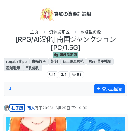
跳转至内容
真紅の資源討論組
主页
资源发布区
网赚盘资源
[RPG/AI汉化] 南国ジャンクション
[PC/1.5G]
网赚盘资源
rpgai汉化pc
青梅竹马
姐姐
bss暗恋被抢
被ntr苦主视角
羞耻耻辱
巨乳爆乳
1
1
98
登录后回复
柚子厨
弔人
写于
2026年6月25日 下午9:30
最后由 编辑
离线