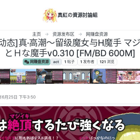
真紅の資源討論組
主页
资源发布区
网赚盘资源
素动态]真·高潮～留级魔女与H魔手 
とＨな魔手v0.310 [FM/BD 600M]
网赚盘资源
act
1
帖子
1
发布者
121
浏览
年6月25日 下午3:50
辑