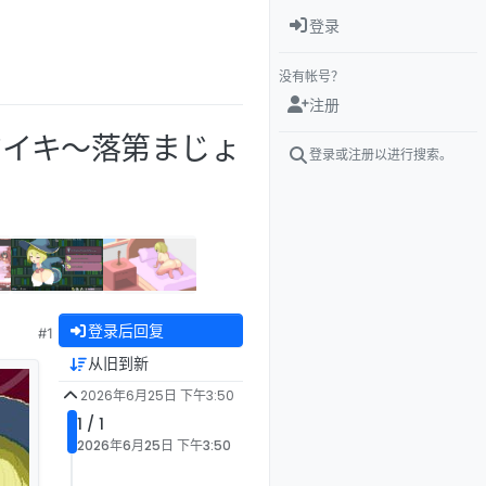
登录
没有帐号？
注册
マジイキ～落第まじょ
登录或注册以进行搜索。
登录后回复
#1
从旧到新
2026年6月25日 下午3:50
1 / 1
2026年6月25日 下午3:50