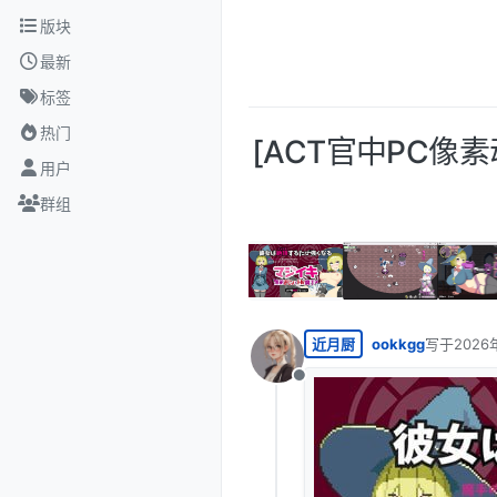
跳转至内容
版块
最新
标签
热门
[ACT官中PC像
用户
群组
近月厨
ookkgg
写于
2026
最后由 编
离线