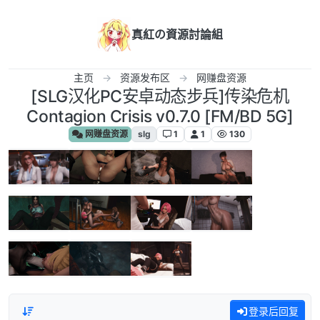
跳转至内容
真紅の資源討論組
主页
资源发布区
网赚盘资源
[SLG汉化PC安卓动态步兵]传染危机
Contagion Crisis v0.7.0 [FM/BD 5G]
网赚盘资源
slg
1
1
130
登录后回复