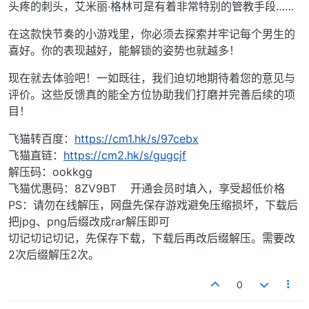
头疼的刺头，艾米丽·格林可是有着非常特别的管教手段……
在这款快节奏的小游戏里，你必须去探索并牢记每个男生的
喜好。你的表现越好，能解锁的姿势也就越多！
现在就去体验吧！一如既往，我们迫切地期待着您的意见与
评价。这些反馈真的能全方位协助我们打磨并完善后续的项
目！
飞猫转百度：
https://cm1.hk/s/97cebx
飞猫直链：
https://cm2.hk/s/gugcjf
解压码：ookkgg
飞猫优惠码：8ZV9BT 开通会员时填入，享受超低价格
PS：请勿在线解压，网盘先保存游戏避免压缩损坏，下载后
把jpg、png后缀改成rar解压即可
切记切记切记，先保存下载，下载后再改后缀解压。需要改
2次后缀解压2次。
0