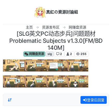
跳转至内容
真紅の資源討論組
主页
资源发布区
网赚盘资源
[SLG英文PC动态步兵]问题题材
Problematic Subjects v1.3.0[FM/BD
140M]
网赚盘资源
slg
2
2
255
登录后回复