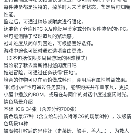
每件装备都是独特的，掉落时为未鉴定状态，鉴定后可知晓
性能。
鉴定后，可通过精炼或附魔进行强化。
还准备了仓库NPC以及能批量鉴定或分解多件装备的NPC。
尽可能消除了整理道具的繁琐感。
战斗难度从简单到困难，可根据喜好选择。
游戏中途也可随时通过选项自由更改。
（※不包括仅限多周目游玩的困难模式）
冒险累了就去雷斯特村悠闲度日吧
推进冒险，可通过任务获得“田地”。
培育的作物可以在酒馆做成料理，食用后有属性增益效果。
“据点小屋”也可通过任务获得，能够购买并布置家具，更换
小屋中播放的BGM，或是在与同伴的对话中度过悠闲时光。
情色场景介绍
基础HCG 34张（含差分约700张）
情色场景57种（含立绘与插入特写CG的场景8种），次级情
色场景14种
被魔物打败后的异种奸（史莱姆、触手、兽人…）、为救人