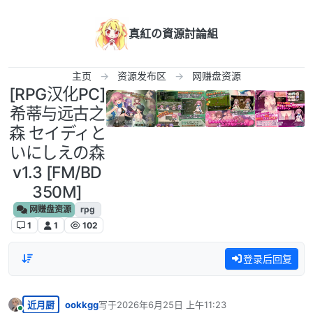
跳转至内容
真紅の資源討論組
主页
资源发布区
网赚盘资源
[RPG汉化PC]
希蒂与远古之
森 セイディと
いにしえの森
v1.3 [FM/BD
350M]
网赚盘资源
rpg
1
1
102
登录后回复
近月厨
ookkgg
写于
2026年6月25日 上午11:23
最后由 编辑