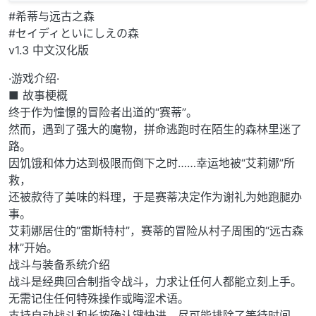
#希蒂与远古之森
#セイディといにしえの森
v1.3 中文汉化版
·游戏介绍·
■ 故事梗概
终于作为憧憬的冒险者出道的“赛蒂”。
然而，遇到了强大的魔物，拼命逃跑时在陌生的森林里迷了
路。
因饥饿和体力达到极限而倒下之时……幸运地被“艾莉娜”所
救，
还被款待了美味的料理，于是赛蒂决定作为谢礼为她跑腿办
事。
艾莉娜居住的“雷斯特村”，赛蒂的冒险从村子周围的“远古森
林”开始。
战斗与装备系统介绍
战斗是经典回合制指令战斗，力求让任何人都能立刻上手。
无需记住任何特殊操作或晦涩术语。
支持自动战斗和长按确认键快进，尽可能排除了等待时间。