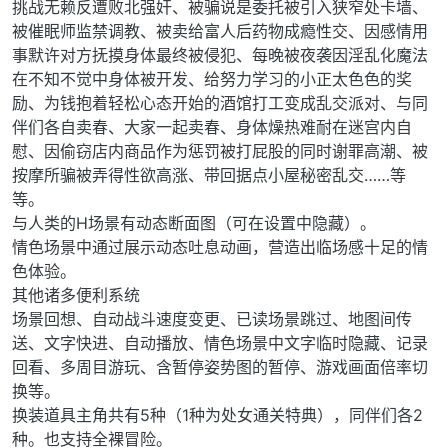
挑战无赖反遭败北强奸、被骗说是委托被引入狭窄处卡墙、
被催眠师监禁调教、被卖给富人后药物成瘾性交、因感情用
事默许对方抚摸身体最终被侵犯、每晚被夜袭因淫乱化魔法
在不知不觉中身体被开发、给努力学习的小正太色色的奖
励、为钱抱着轻松心态开始的酒馆打工变成乱交派对、与同
伴们各自卖春、大家一起卖春、身体燥热难耐在迷宫内自
慰、因偷窃店内商品作为惩罚被打屁股的同时谢罪高潮、被
按摩所骗被弄得性欲高涨、带回据点小屋秘密乱交……等
等。
与人类的H场景有动态断面图（可在设置中隐藏）。
情色场景中通过展示动态吐息动画，营造出临场感十足的情
色体验。
其他诸多便利系统
场景回想、自动战斗速度变更、已读场景跳过、地图间传
送、文字快进、自动播放、情色场景中文字临时隐藏、记录
回看、多周目游玩、含暂停姿势图的暂停、游戏画面倍率切
换等。
换装道具主角共有5种（1种为处女通关特典），同伴们各2
种。也支持全裸冒险。