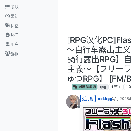
跳转至内容
版块
最新
标签
热门
[RPG汉化PC]Flas
用户
～自行车露出主义
群组
骑行露出RPG】
主義～【フリー
ゅつRPG】 [FM/B
网赚盘资源
rpg
1
帖子
1
近月厨
ookkgg
写于
2026
最后由 编
离线