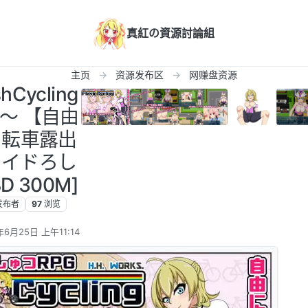
真紅の資源討論組
主页
资源发布区
网赚盘资源
hCycling
～ 【自由
自転車露出
ライドろし
D 300M]
发布者
97
浏览
年6月25日 上午11:14
辑